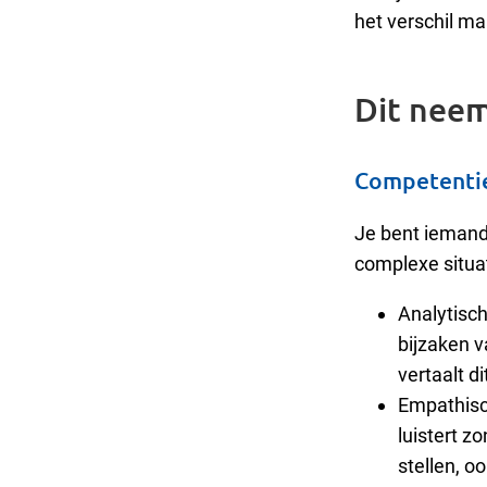
het verschil ma
Dit neem
Competenti
Je bent iemand 
complexe situat
Analytisch
bijzaken v
vertaalt d
Empathisc
luistert z
stellen, oo