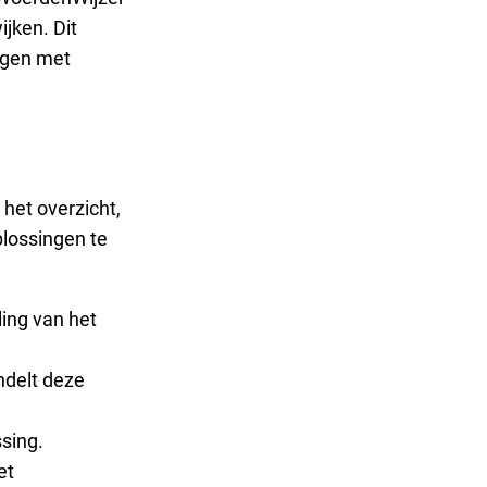
jken. Dit
egen met
 het overzicht,
plossingen te
ling van het
ndelt deze
ssing.
et