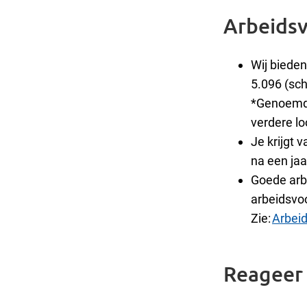
Arbeids
Wij bieden
5.096 (sch
*Genoemd 
verdere lo
Je krijgt 
na een jaa
Goede arbe
arbeidsvo
Zie:
Arbei
Reageer