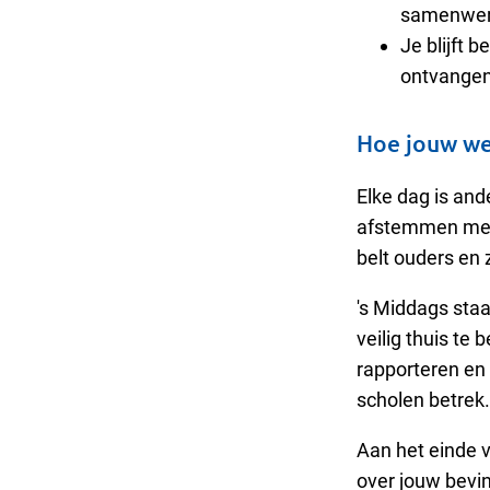
samenwer
Je blijft b
ontvangen
Hoe jouw we
Elke dag is and
afstemmen met c
belt ouders en 
's Middags sta
veilig thuis te
rapporteren en
scholen betrek.
Aan het einde 
over jouw bevin