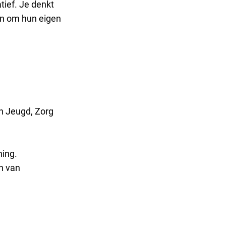
atief. Je denkt
en om hun eigen
an Jeugd, Zorg
ning.
n van