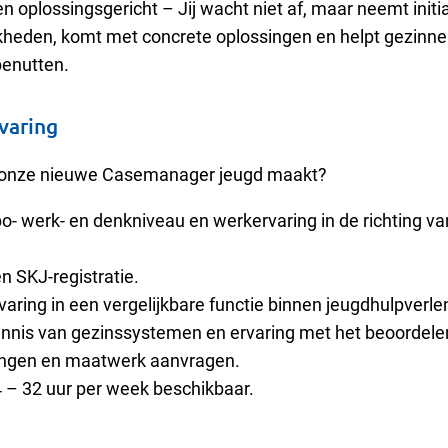
en oplossingsgericht
– J
ij wacht niet af, maar neemt initi
jkheden, komt met concrete oplossingen en helpt gezinn
 benutten.
rvaring
r onze nieuwe Casemanager jeugd maakt?
o- werk- en denkniveau en werkervaring in de richting v
.
n SKJ-registratie.
varing in een vergelijkbare functie binnen jeugdhulpverle
ennis van gezinssystemen en ervaring met het beoordele
ingen en maatwerk aanvragen.
4
–
32 uur per week beschikbaar.