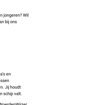
en jongeren? Wil
n bij ons
a’s en
ussen
. Jij houdt
n schip valt.
 WoerdenWijzer