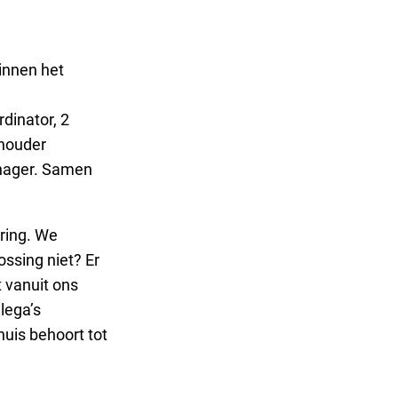
innen het
dinator, 2
thouder
anager. Samen
ring. We
ssing niet? Er
t vanuit ons
lega’s
huis behoort tot