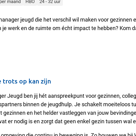
 per maand
HBO
24 - 32 uur
manager jeugd die het verschil wil maken voor gezinnen 
in je werk en de ruimte om écht impact te hebben? Kom da
 trots op kan zijn
r Jeugd ben jij hét aanspreekpunt voor gezinnen, colleg
artners binnen de jeugdhulp. Je schakelt moeiteloos t
 gezinnen en het helder vastleggen van jouw bevindingen
 wat er nodig is en zorgt dat geen enkel gezin tussen wal e
n omgeving die continu in beweging is. Zo bouwen we bij