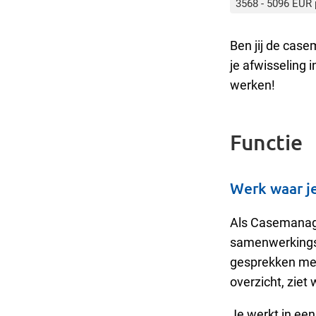
3568 - 5096 EUR
Ben jij de case
je afwisseling 
werken!
Functie
Werk waar je
Als Casemanage
samenwerkingsp
gesprekken met
overzicht, ziet
Je werkt in ee