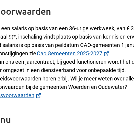
voorwaarden
 een salaris op basis van een 36-urige werkweek, van € 3
aal 9)*, inschaling vindt plaats op basis van kennis en erv
salaris is op basis van peildatum CAO-gemeenten 1 janu
(Verwijst
onstijgingen zie
Cao Gemeenten 2025-2027
.
naar
van ons een jaarcontract, bij goed functioneren wordt het
een
r omgezet in een dienstverband voor onbepaalde tijd.
externe
idsvoorwaarden horen erbij. Wil je meer weten over alle
website)
orwaarden bij de gemeenten Woerden en Oudewater?
(Verwijst
dsvoorwaarden
.
naar
een
 nu
externe
website)