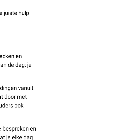
e juiste hulp
hecken en
an de dag: je
dingen vanuit
aat door met
ouders ook
e bespreken en
at je elke dag