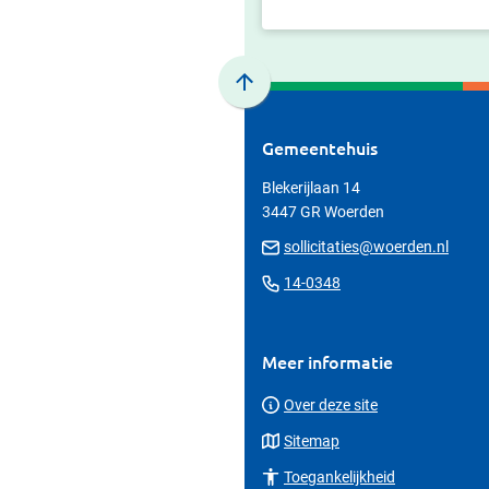
Scroll
naar
Gemeentehuis
boven
naar
Blekerijlaan 14
het
3447 GR Woerden
begin
(Verw
sollicitaties@woerden.nl
van
naar
(Verwijst
14-0348
de
een
naar
paginainhoud
e-
een
maila
Meer informatie
telefoonnummer)
Over deze site
Sitemap
Toegankelijkheid