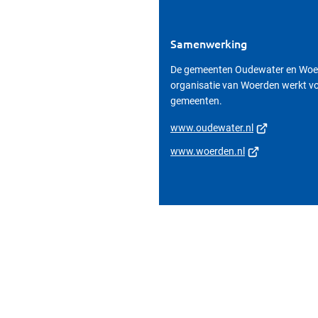
Samenwerking
De gemeenten Oudewater en Woe
organisatie van Woerden werkt vo
gemeenten.
(Verwijst
www.oudewater.nl
naar
(Verwijst
www.woerden.nl
een
naar
externe
een
website)
externe
website)